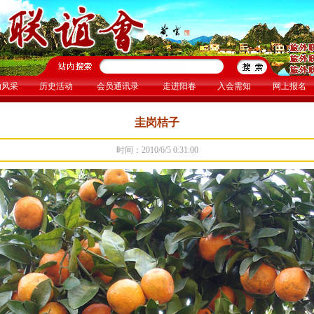
动风采
历史活动
会员通讯录
走进阳春
入会需知
网上报名
圭岗桔子
时间：2010/6/5 0:31:00