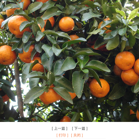
[
上一篇
] [
下一篇
]
[ 打印 ]
[ 关闭 ]