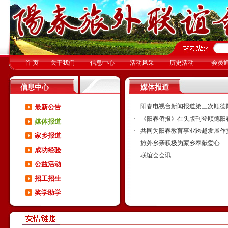
首 页
关于我们
信息中心
活动风采
历史活动
会员
信息中心
媒体报道
·
阳春电视台新闻报道第三次顺德
最新公告
·
《阳春侨报》在头版刊登顺德阳
媒体报道
·
共同为阳春教育事业跨越发展作
家乡报道
·
旅外乡亲积极为家乡奉献爱心
成功经验
·
联谊会会讯
公益活动
招工招生
奖学助学